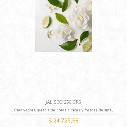
JALISCO 250 GRS
Cautivadora mezcla de notas cítricas y frescas de lima,
la elegancia de las flores de gardenia y la dulzura de la
$ 24.725,68
vainilla se fusionan en armonía. Esta fragancia te invita a