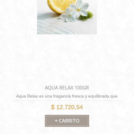
AQUA RELAX 100GR
Aqua Relax es una fragancia fresca y equilibrada que
combina notas cítricas y florales con suaves acordes
$ 12.720,54
musgosos. Su composición evoca calma y serenidad,
transportándote a un estado de relajación absoluta.