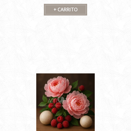
segundos -Chispa eléctrica resistente al viento, fácil de
operar y encender al aire libre -Aplica en cocina, velas,
fuegos artificiales, etc. Datos Técnicos Material:
Zinc+Aluminio+ABS Tiempo de carga: 1-2 horas
Tamaño: 250x15mm Peso: 50gramos