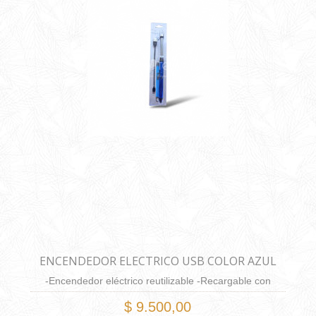
ENCENDEDOR ELECTRICO USB COLOR AZUL
-Encendedor eléctrico reutilizable -Recargable con
batería incorporada para usar más de 100veces/carga -
$ 9.500,00
Se apaga automáticamente después de encender 7