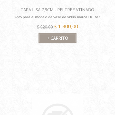
TAPA LISA 7,9CM - PELTRE SATINADO
Apto para el modelo de vaso de vidrio marca DURAX
modelos Imperial, juliana, Diamante, Tornado y Coraline.
$ 1.300,00
$ 920,00
79mm de diametro x 8mm de alto