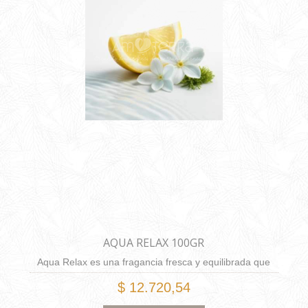
AQUA RELAX 100GR
Aqua Relax es una fragancia fresca y equilibrada que
combina notas cítricas y florales con suaves acordes
$ 12.720,54
musgosos. Su composición evoca calma y serenidad,
transportándote a un estado de relajación absoluta.