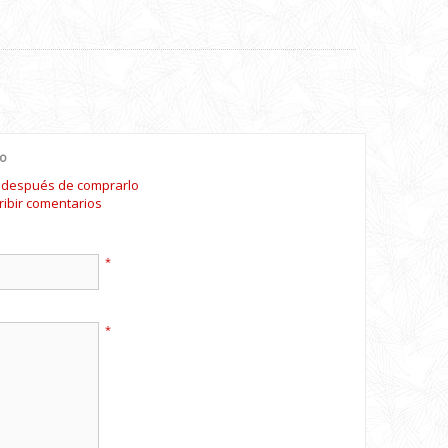
io
o después de comprarlo
ribir comentarios
*
*