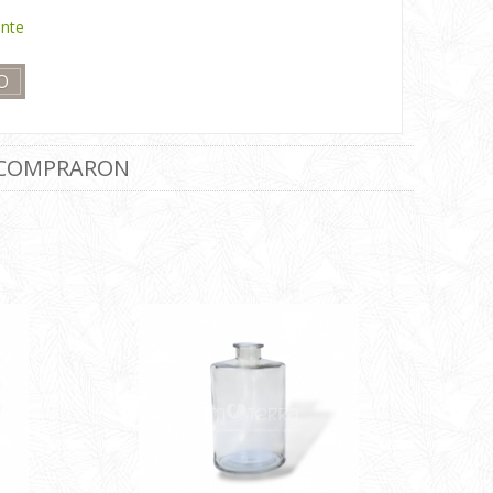
ente
 COMPRARON