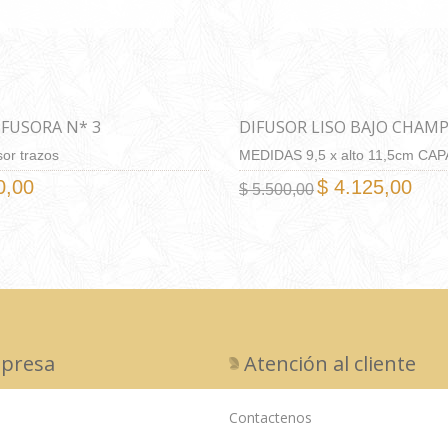
IFUSORA N* 3
DIFUSOR LISO BAJO CHAM
sor trazos
MEDIDAS 9,5 x alto 11,5cm CA
445ML
0,00
$ 4.125,00
$ 5.500,00
presa
Atención al cliente
Contactenos