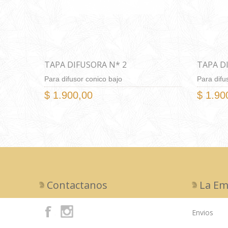
TAPA DIFUSORA N* 2
TAPA D
Para difusor conico bajo
Para difu
$ 1.900,00
$ 1.90
Contactanos
La Em
Envios