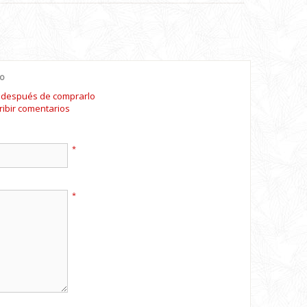
io
o después de comprarlo
ribir comentarios
*
*