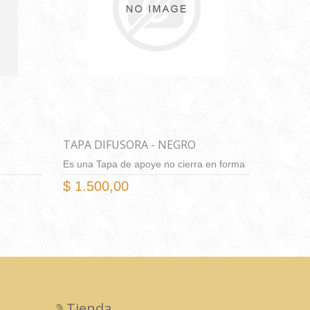
TAPA DIFUSORA - NEGRO
SATINADO
Es una Tapa de apoye no cierra en forma
hermetica Para envase Tennessee 8,7 cm
$ 1.500,00
de diametro Lisa Difusora de Aluminio
anodizado Dimensiones 8.7 cm de
diametro x 0,8 cm de alto Orificio Central
2 cm de diametro Espesor 0.7 ~ 0.8 mm
Tienda