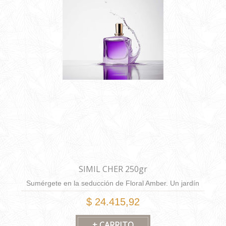
SIMIL CHER 250gr
Sumérgete en la seducción de Floral Amber. Un jardín
de flores con toques herbales que cautivan. El ámbar
$ 24.415,92
gris revela un encanto irresistible, inspirado en Cher.
Elegancia y carisma en una fragancia que despierta
emociones y deja huella. Una experiencia olfativa