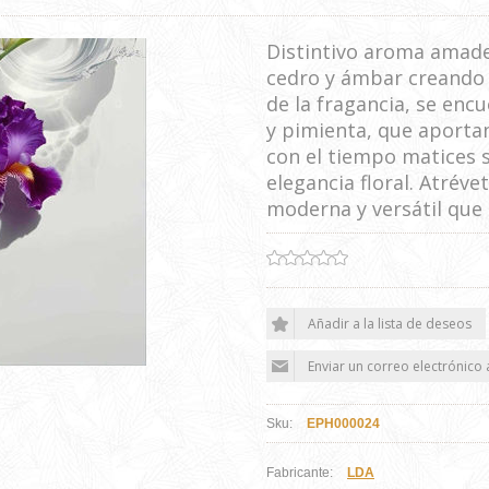
Distintivo aroma amade
cedro y ámbar creando u
de la fragancia, se en
y pimienta, que aportan
con el tiempo matices s
elegancia floral. Atréve
moderna y versátil que e
Sku:
EPH000024
Fabricante:
LDA