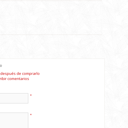
io
o después de comprarlo
ribir comentarios
*
*