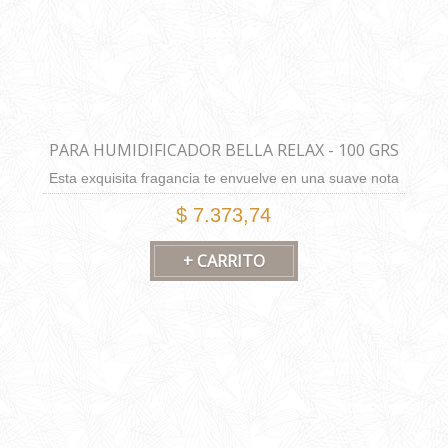
PARA HUMIDIFICADOR BELLA RELAX - 100 GRS
Esta exquisita fragancia te envuelve en una suave nota
de tilo, que se entrelazan armoniosamente con la
$ 7.373,74
frescura frutal del durazno. La experiencia se completa
con un fondo cremoso avainillado, creando una
fragancia única que eleva tus sentidos y te transporta a
un estado de tranquilidad y elegancia.