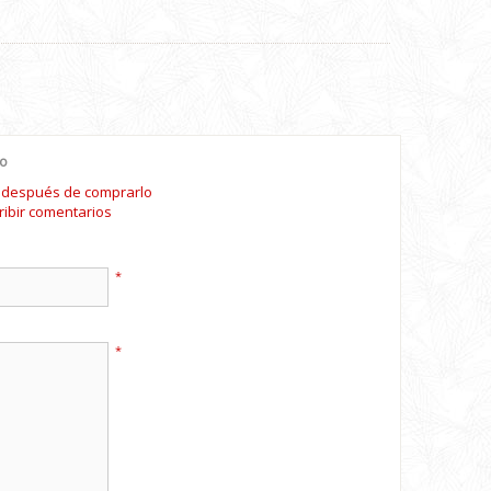
io
o después de comprarlo
ribir comentarios
*
*