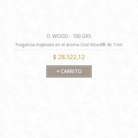
O. WOOD - 100 GRS
Fragancia inspirada en el aroma Oud Wood® de Tom
Ford®. Las imágenes tienen carácter ilustrativo.
$ 28.522,12
Fórmula alternativa.