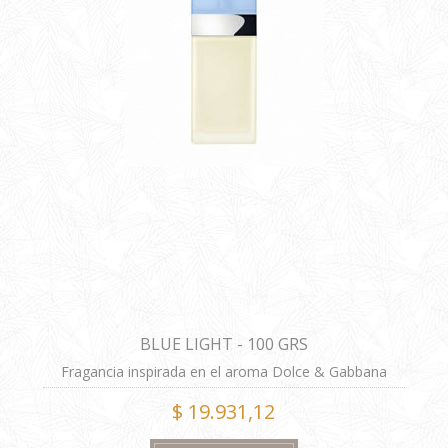
BLUE LIGHT - 100 GRS
Fragancia inspirada en el aroma Dolce & Gabbana
Light Blue ® de Dolce & Gabbana ®. Alta performance
$ 19.931,12
GENERO: FEMENINO Las imágenes tienen carácter
ilustrativo.