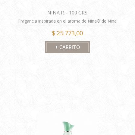
NINA R. - 100 GRS
Fragancia inspirada en el aroma de Nina® de Nina
Ricci®. Las imágenes tienen carácter ilustrativo. NUEVA
$ 25.773,00
FORMULA